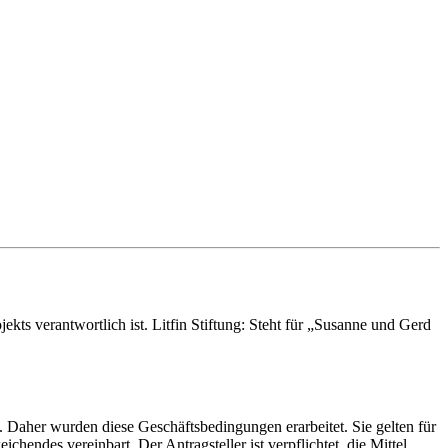
jekts verantwortlich ist. Litfin Stiftung: Steht für „Susanne und Gerd
 Daher wurden diese Geschäftsbedingungen erarbeitet. Sie gelten für
chendes vereinbart. Der Antragsteller ist verpflichtet, die Mittel