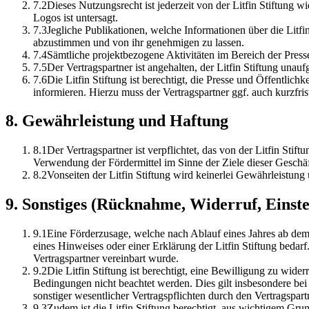
7
.
2
Dieses Nutzungsrecht ist jederzeit von der Litfin Stiftung
Logos ist untersagt.
7
.
3
Jegliche Publikationen, welche Informationen über die Litfin
abzustimmen und von ihr genehmigen zu lassen.
7
.
4
Sämtliche projektbezogene Aktivitäten im Bereich der Presse
7
.
5
Der Vertragspartner ist angehalten, der Litfin Stiftung un
7
.
6
Die Litfin Stiftung ist berechtigt, die Presse und Öffentlich
informieren. Hierzu muss der Vertragspartner ggf. auch kurzfrist
8
.
Gewährleistung und Haftung
8
.
1
Der Vertragspartner ist verpflichtet, das von der Litfin St
Verwendung der Fördermittel im Sinne der Ziele dieser Geschä
8
.
2
Vonseiten der Litfin Stiftung wird keinerlei Gewährleistun
9
.
Sonstiges (Rücknahme, Widerruf, Einste
9
.
1
Eine Förderzusage, welche nach Ablauf eines Jahres ab dem
eines Hinweises oder einer Erklärung der Litfin Stiftung bedar
Vertragspartner vereinbart wurde.
9
.
2
Die Litfin Stiftung ist berechtigt, eine Bewilligung zu wid
Bedingungen nicht beachtet werden. Dies gilt insbesondere be
sonstiger wesentlicher Vertragspflichten durch den Vertragspartn
9
.
3
Zudem ist die Litfin Stiftung berechtigt, aus wichtigem Grun