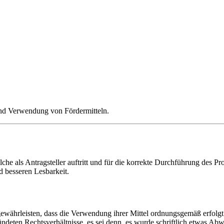
und Verwendung von Fördermitteln.
che als Antragsteller auftritt und für die korrekte Durchführung des Pro
d besseren Lesbarkeit.
währleisten, dass die Verwendung ihrer Mittel ordnungsgemäß erfolgt.
ündeten Rechtsverhältnisse, es sei denn, es wurde schriftlich etwas Abwei