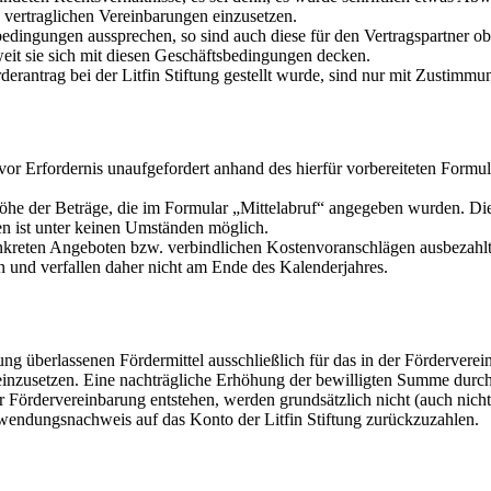
 vertraglichen Vereinbarungen einzusetzen.
sbedingungen aussprechen, so sind auch diese für den Vertragspartner 
eit sie sich mit diesen Geschäftsbedingungen decken.
rantrag bei der Litfin Stiftung gestellt wurde, sind nur mit Zustimmung
vor Erfordernis unaufgefordert anhand des hierfür vorbereiteten Formu
 Höhe der Beträge, die im Formular „Mittelabruf“ angegeben wurden. Di
en ist unter keinen Umständen möglich.
reten Angeboten bzw. verbindlichen Kostenvoranschlägen ausbezahlt
n und verfallen daher nicht am Ende des Kalenderjahres.
iftung überlassenen Fördermittel ausschließlich für das in der Förderver
einzusetzen. Eine nachträgliche Erhöhung der bewilligten Summe durch d
Fördervereinbarung entstehen, werden grundsätzlich nicht (auch nicht te
rwendungsnachweis auf das Konto der Litfin Stiftung zurückzuzahlen.