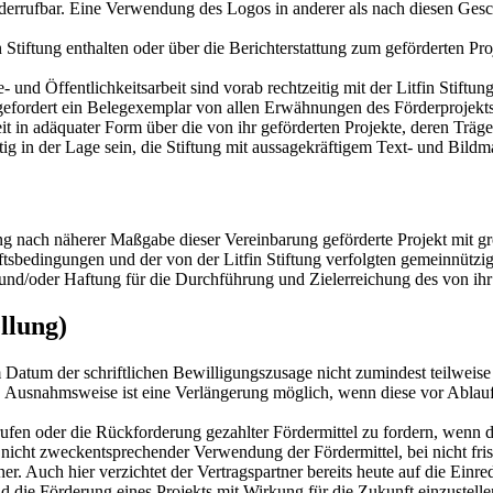
 widerrufbar. Eine Verwendung des Logos in anderer als nach diesen Ges
 Stiftung enthalten oder über die Berichterstattung zum geförderten Proj
- und Öffentlichkeitsarbeit sind vorab rechtzeitig mit der Litfin Stift
aufgefordert ein Belegexemplar von allen Erwähnungen des Förderprojekt
keit in adäquater Form über die von ihr geförderten Projekte, deren Träg
ig in der Lage sein, die Stiftung mit aussagekräftigem Text- und Bildma
iftung nach näherer Maßgabe dieser Vereinbarung geförderte Projekt mit 
ftsbedingungen und der von der Litfin Stiftung verfolgten gemeinnütz
g und/oder Haftung für die Durchführung und Zielerreichung des von ih
llung)
 Datum der schriftlichen Bewilligungszusage nicht zumindest teilweise
f. Ausnahmsweise ist eine Verlängerung möglich, wenn diese vor Ablauf d
errufen oder die Rückforderung gezahlter Fördermittel zu fordern, wenn
i nicht zweckentsprechender Verwendung der Fördermittel, bei nicht fr
er. Auch hier verzichtet der Vertragspartner bereits heute auf die Einre
d die Förderung eines Projekts mit Wirkung für die Zukunft einzustellen.