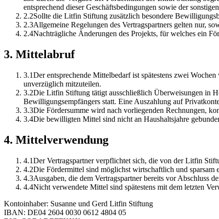
entsprechend dieser Geschäftsbedingungen sowie der sonstigen
2
.
2
Sollte die Litfin Stiftung zusätzlich besondere Bewilligung
2
.
3
Allgemeine Regelungen des Vertragspartners gelten nur, sow
2
.
4
Nachträgliche Änderungen des Projekts, für welches ein Förde
3
.
Mittelabruf
3
.
1
Der entsprechende Mittelbedarf ist spätestens zwei Wochen 
unverzüglich mitzuteilen.
3
.
2
Die Litfin Stiftung tätigt ausschließlich Überweisungen in
Bewilligungsempfängers statt. Eine Auszahlung auf Privatkont
3
.
3
Die Fördersumme wird nach vorliegenden Rechnungen, konk
3
.
4
Die bewilligten Mittel sind nicht an Haushaltsjahre gebunde
4
.
Mittelverwendung
4
.
1
Der Vertragspartner verpflichtet sich, die von der Litfin St
4
.
2
Die Fördermittel sind möglichst wirtschaftlich und sparsam 
4
.
3
Ausgaben, die dem Vertragspartner bereits vor Abschluss der 
4
.
4
Nicht verwendete Mittel sind spätestens mit dem letzten Ve
Kontoinhaber: Susanne und Gerd Litfin Stiftung
IBAN: DE04 2604 0030 0612 4804 05