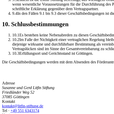
wenn wesentliche Voraussetzungen für die Durchführung des Proj
schriftliche Erklärung gegenüber dem Vertragspartner.
9
.
4
In den Fällen 9.1 bis 9.3 dieser Geschäftsbedingungen ist d
10
.
Schlussbestimmungen
10
.
1
Es bestehen keine Nebenabreden zu diesen Geschäftsbedin
10
.
2
Im Falle der Nichtigkeit einer vertraglichen Regelung bl
diejenige wirksame und durchführbare Bestimmung als verein
Vertragslücken sind im Sinne der Gesamtvereinbarung zu schli
10
.
3
Erfüllungsort und Gerichtsstand ist Göttingen.
Die Geschäftsbedingungen werden mit dem Absenden des Förderantr
Adresse
Susanne und Gerd Litfin Stiftung
Friedländer Weg 52
37085 Göttingen
Kontakt
kontakt@litfin-stiftung.de
Tel
·
+49 551 6343174