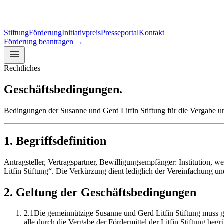
Stiftung
Förderung
Initiativpreis
Presseportal
Kontakt
Förderung beantragen
→
Rechtliches
Geschäftsbedingungen.
Bedingungen der Susanne und Gerd Litfin Stiftung für die Vergabe 
1
.
Begriffsdefinition
Antragsteller, Vertragspartner, Bewilligungsempfänger: Institution, wel
Litfin Stiftung“. Die Verkürzung dient lediglich der Vereinfachung un
2
.
Geltung der Geschäftsbedingungen
2
.
1
Die gemeinnützige Susanne und Gerd Litfin Stiftung muss ge
alle durch die Vergabe der Fördermittel der Litfin Stiftung begr