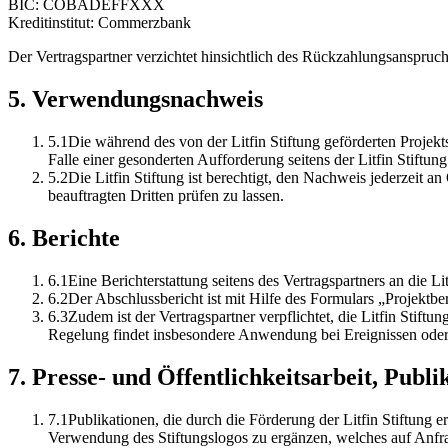
BIC: COBADEFFXXX
Kreditinstitut: Commerzbank
Der Vertragspartner verzichtet hinsichtlich des Rückzahlungsanspruchs
5
.
Verwendungsnachweis
5
.
1
Die während des von der Litfin Stiftung geförderten Proje
Falle einer gesonderten Aufforderung seitens der Litfin Stiftun
5
.
2
Die Litfin Stiftung ist berechtigt, den Nachweis jederzeit a
beauftragten Dritten prüfen zu lassen.
6
.
Berichte
6
.
1
Eine Berichterstattung seitens des Vertragspartners an die Lit
6
.
2
Der Abschlussbericht ist mit Hilfe des Formulars „Projektber
6
.
3
Zudem ist der Vertragspartner verpflichtet, die Litfin Stif
Regelung findet insbesondere Anwendung bei Ereignissen oder 
7
.
Presse- und Öffentlichkeitsarbeit, Publi
7
.
1
Publikationen, die durch die Förderung der Litfin Stiftung 
Verwendung des Stiftungslogos zu ergänzen, welches auf Anfra